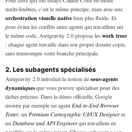
Pour ceux qui ont essayé Claude Code en mode
multi-fenêtres, c’est le même principe, mais avec une
orchestration visuelle native
bien plus fluide. Et
pour éviter les conflits entre agents qui travaillent sur
work trees
le même code, Antigravity 2.0 propose les
: chaque agent travaille dans son propre dossier copie,
sans interrompre votre branche principale.
2. Les subagents spécialisés
sous-agents
Antigravity 2.0 introduit la notion de
dynamiques
que vous pouvez spécialiser pour des
tâches précises. Dans la démo officielle, Google
montre par exemple un agent
End-to-End Browser
Tester
, un
Premium Cartographic UI/UX Designer
et
un
Database and API Engineer
qui travaillent en
parallèle sur le même projet. Chaque subagent a son